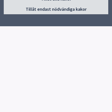
Huvudmeny
Tillåt endast nödvändiga kakor
Start
Om förskolan
Verksamhet & pedagogik
Kontakt
Jobba hos oss
Snabblänkar
Uppsala kommun
Skolverket
Kontakt
Berwalds förskola
018-727 62 86
Stenhammars väg 1, 75649 UPPSALA