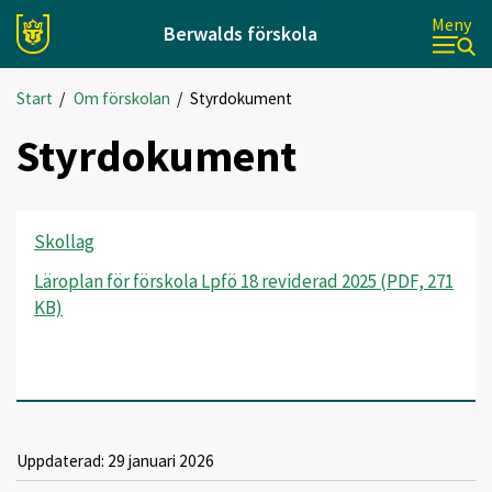
Meny
Berwalds förskola
Start
/
Om förskolan
/
Styrdokument
Styrdokument
Skollag
Läroplan för förskola Lpfö 18 reviderad 2025 (PDF, 271
KB)
Uppdaterad:
29 januari 2026